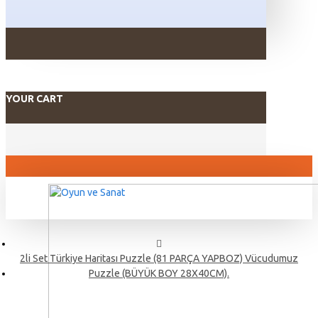
YOUR CART
2li Set Türkiye Haritası Puzzle (81 PARÇA YAPBOZ) Vücudumuz
Puzzle (BÜYÜK BOY 28X40CM).