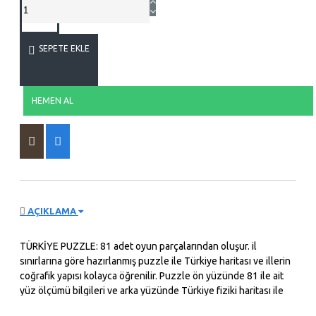
SEPETE EKLE
HEMEN AL
AÇIKLAMA
TÜRKİYE PUZZLE: 81 adet oyun parçalarından oluşur. il
sınırlarına göre hazırlanmış puzzle ile Türkiye haritası ve illerin
coğrafik yapısı kolayca öğrenilir. Puzzle ön yüzünde 81 ile ait
yüz ölçümü bilgileri ve arka yüzünde Türkiye fiziki haritası ile
nehirler ve göllere ait bilgiler bulunmaktadır. VÜCUDUMUZ