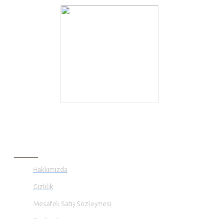
PUZZLE: 35 adet öğretici puzzle parçalarından oluşur.
Vücudumuzun yapısını; organlarını ve iskelet sistemini öğretir.
Puzzle arka yüzünde vücudumuzdaki sistemler ve 5 duyu
organımız hakkında temel bilgi bulunur.
BILGI SAYFALARI
Hakkımızda
Gizlilik
Mesafeli Satış Sözleşmesi