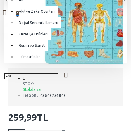
0 ürün - 0,00TL
Akıl ve Zeka Oyunları
0
Doğal Seramik Hamuru
Alışveriş sepetiniz boş!
Kırtasiye Ürünleri
Resim ve Sanat
Tüm Ürünler
STOK:
Stokda var
43645756845
MODEL:
259,99TL