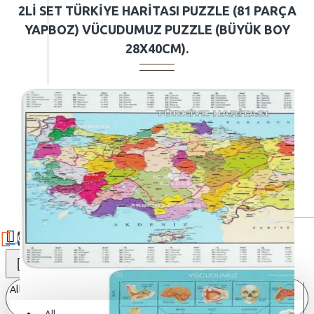
2LI SET TÜRKIYE HARITASI PUZZLE (81 PARÇA
YAPBOZ) VÜCUDUMUZ PUZZLE (BÜYÜK BOY
28X40CM).
0
All
All