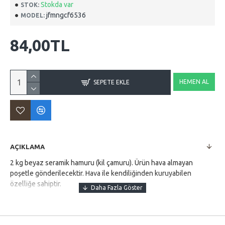
Stokda var
STOK:
jfmngcf6536
MODEL:
84,00TL
HEMEN AL
SEPETE EKLE
AÇIKLAMA
2 kg beyaz seramik hamuru (kil çamuru). Ürün hava almayan
poşetle gönderilecektir. Hava ile kendiliğinden kuruyabilen
özelliğe sahiptir.