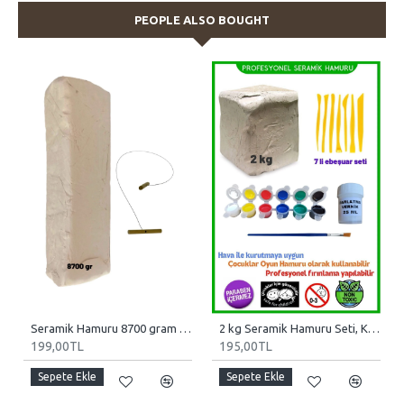
PEOPLE ALSO BOUGHT
Seramik Hamuru 8700 gram (8,7 KG), Doğal Kil Çamuru, Oyun Hamuru
2 kg Seramik Hamuru Seti, Kil Çamuru , oyun hamuru seti, havayla kuruyan kil çamur seramik
199,00TL
195,00TL
Sepete Ekle
Sepete Ekle