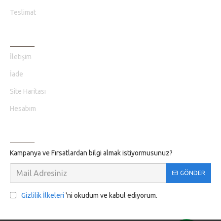
Teslimat
MÜŞTERI HIZMETLERI
İletişim
İade
Site Haritası
Hesabım
BILGILENDIRME
Kampanya ve Fırsatlardan bilgi almak istiyormusunuz?
GÖNDER
Gizlilik İlkeleri
'ni okudum ve kabul ediyorum.