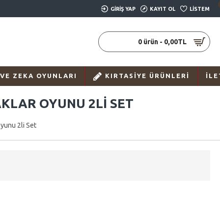
GIRIŞ YAP
KAYIT OL
LISTEM
0 ürün - 0,00TL
 VE ZEKA OYUNLARI
KIRTASIYE ÜRÜNLERI
İLE
KLAR OYUNU 2LI SET
yunu 2li Set