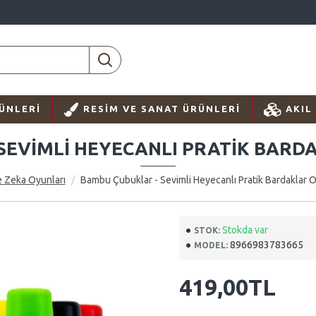
ÜNLERI
RESIM VE SANAT ÜRÜNLERI
AKIL
SEVIMLI HEYECANLI PRATIK BARDA
e Zeka Oyunları
Bambu Çubuklar - Sevimli Heyecanlı Pratik Bardaklar O
Stokda var
STOK:
8966983783665
MODEL:
419,00TL