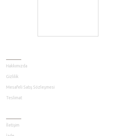
BILGI SAYFALARI
Hakkımızda
Gizlilik
Mesafeli Satış Sözleşmesi
Teslimat
MÜŞTERI HIZMETLERI
İletişim
İade