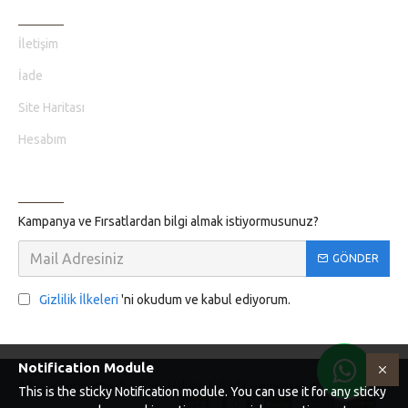
MÜŞTERI HIZMETLERI
İletişim
İade
Site Haritası
Hesabım
BILGILENDIRME
Kampanya ve Fırsatlardan bilgi almak istiyormusunuz?
GÖNDER
Gizlilik İlkeleri
'ni okudum ve kabul ediyorum.
Notification Module
Altyapı Koridormedya. Tüm Hakları Saklıdır oyunvesanat
This is the sticky Notification module. You can use it for any sticky