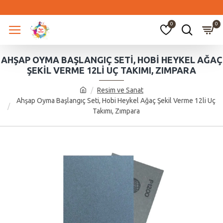
0
0
AHŞAP OYMA BAŞLANGIÇ SETI, HOBI HEYKEL AĞAÇ
ŞEKIL VERME 12LI UÇ TAKIMI, ZIMPARA
Resim ve Sanat
Ahşap Oyma Başlangıç Seti, Hobi Heykel Ağaç Şekil Verme 12li Uç
Takımı, Zımpara