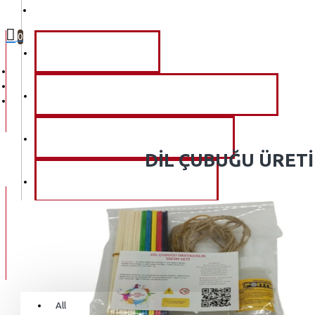
MENU
0
TÜM ÜRÜNLER
DOĞAL SERAMIK HAMUR ÜRÜNLERI
RESIM VE SANAT ÜRÜNLERI
DIL ÇUBUĞU ÜRETIM
AKIL VE ZEKA OYUNLARI
KIRTASIYE ÜRÜNLERI
İLETIŞIM
All
0 ürün - 0,00TL
All