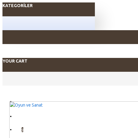
KATEGORILER
YOUR CART
GIRIŞ YAP
KAYIT OL
0
LISTEM