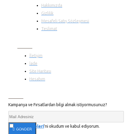
Hakkımızda
Gizlilik
Mesafeli Satış Sözleşmesi
Teslimat
MÜŞTERI HIZMETLERI
İletişim
İade
Site Haritası
Hesabım
BILGILENDIRME
Kampanya ve Fırsatlardan bilgi almak istiyormusunuz?
Gizlilik İlkeleri
'ni okudum ve kabul ediyorum.
GÖNDER