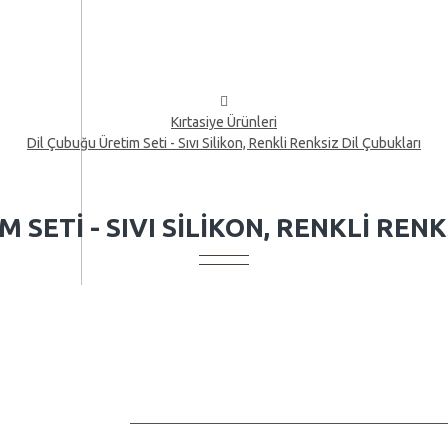
Kırtasiye Ürünleri
Dil Çubuğu Üretim Seti - Sıvı Silikon, Renkli Renksiz Dil Çubukları
 SETI - SIVI SILIKON, RENKLI REN