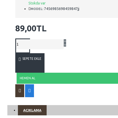
Stokda var
7456985698459847jj
MODEL:
89,00TL
SEPETE EKLE
HEMEN AL
AÇIKLAMA