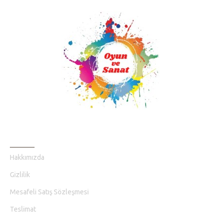
BILGI SAYFALARI
Hakkımızda
Gizlilik
Mesafeli Satış Sözleşmesi
Teslimat