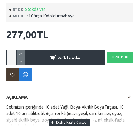
Stokda var
STOK:
10fırça10doldurmaboya
MODEL:
277,00TL
HEMEN AL
SEPETE EKLE
AÇIKLAMA
Setimizin içeriğinde 10 adet Yağlı Boya-Akrilik Boya Fırçası, 10
adet 10'ar mililitrelik 6şar renkli (mavi, yeşil, sarı, kırmızı, eyaz,
siyah) akrilik boya. Boyalar üretim sürecinde 1-2 ml eksik-fazla
dolabilmektedir.