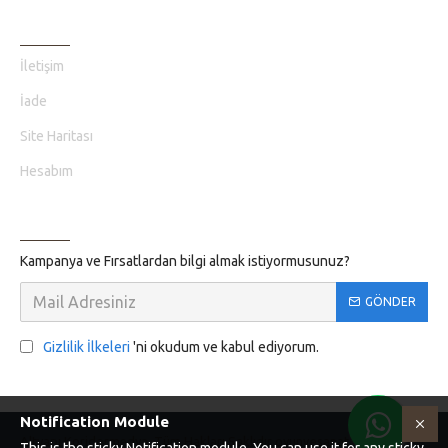
MÜŞTERI HIZMETLERI
İletişim
İade
Site Haritası
Hesabım
BILGILENDIRME
Kampanya ve Fırsatlardan bilgi almak istiyormusunuz?
GÖNDER
Gizlilik İlkeleri
'ni okudum ve kabul ediyorum.
Notification Module
Altyapı Koridormedya. Tüm Hakları Saklıdır oyunvesanat