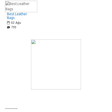
Best Leather
Bags
02
Ağu
793
BILGI SAYFALARI