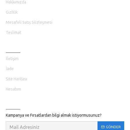
Hakkımızda
Gizlilik
Mesafeli Satış Sözleşmesi
Teslimat
MÜŞTERI HIZMETLERI
İletişim
İade
Site Haritası
Hesabım
BILGILENDIRME
Kampanya ve Fırsatlardan bilgi almak istiyormusunuz?
GÖNDER