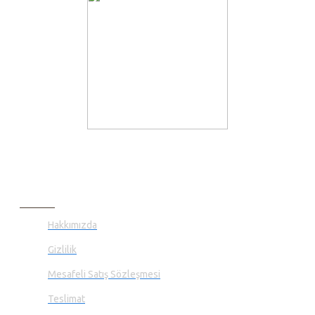
hazırlanmıştır. ; Tezgah kısmı farklı ipler ile tekrar kullanılabilir. ;
EBAT: 25x30 CM;
BILGI SAYFALARI
Hakkımızda
Gizlilik
Mesafeli Satış Sözleşmesi
Teslimat