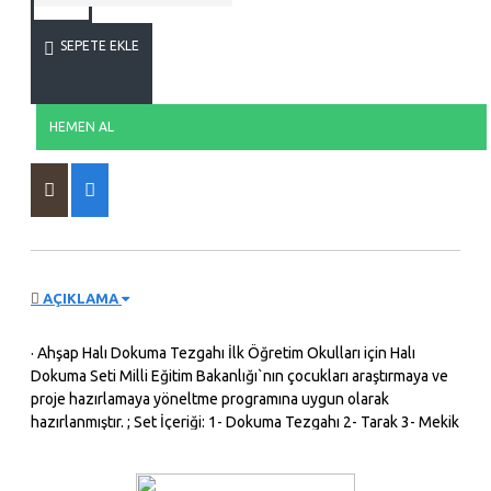
SEPETE EKLE
HEMEN AL
AÇIKLAMA
· Ahşap Halı Dokuma Tezgahı İlk Öğretim Okulları için Halı
Dokuma Seti Milli Eğitim Bakanlığı`nın çocukları araştırmaya ve
proje hazırlamaya yöneltme programına uygun olarak
hazırlanmıştır. ; Set İçeriği: 1- Dokuma Tezgahı 2- Tarak 3- Mekik
4- Açık Renk Dokuma İpi 5- Koyu Renk Dokuma İpi 6- Yapılacak
Motif Deseni Stok durumuna göre farklı renk ve desen
gönderilir Özellikle okullardaki etkinliklerde kullanmak için