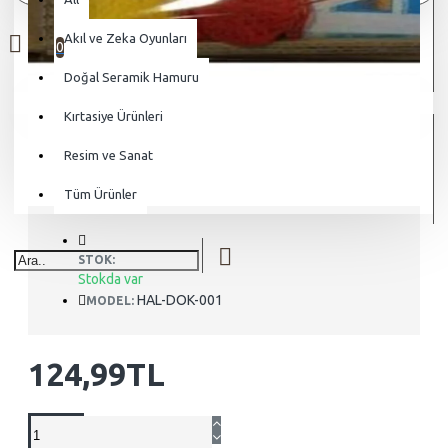
0 ürün - 0,00TL
Akıl ve Zeka Oyunları
0
Doğal Seramik Hamuru
Alışveriş sepetiniz boş!
Kırtasiye Ürünleri
Resim ve Sanat
Tüm Ürünler
STOK:
Stokda var
HAL-DOK-001
MODEL:
124,99TL