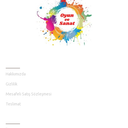
BILGI SAYFALARI
Hakkımızda
Gizlilik
Mesafeli Satış Sözleşmesi
Teslimat
MÜŞTERI HIZMETLERI