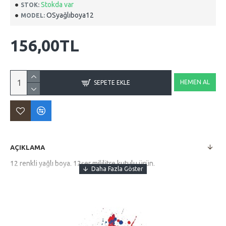
Stokda var
STOK:
OSyağlıboya12
MODEL:
156,00TL
HEMEN AL
SEPETE EKLE
AÇIKLAMA
12 renkli yağlı boya. 12şer mililitre kutulu ürün.