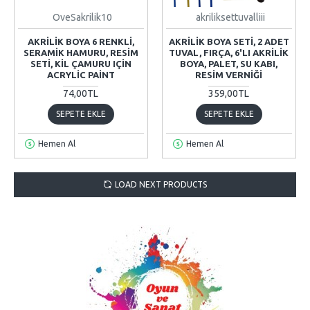
OveSakrilik10
akriliksettuvalliii
AKRILIK BOYA 6 RENKLI,
AKRILIK BOYA SETI, 2 ADET
SERAMIK HAMURU, RESIM
TUVAL, FIRÇA, 6'LI AKRILIK
SETI, KIL ÇAMURU IÇIN
BOYA, PALET, SU KABI,
ACRYLIC PAINT
RESIM VERNIĞI
74,00TL
359,00TL
SEPETE EKLE
SEPETE EKLE
Hemen Al
Hemen Al
LOAD NEXT PRODUCTS