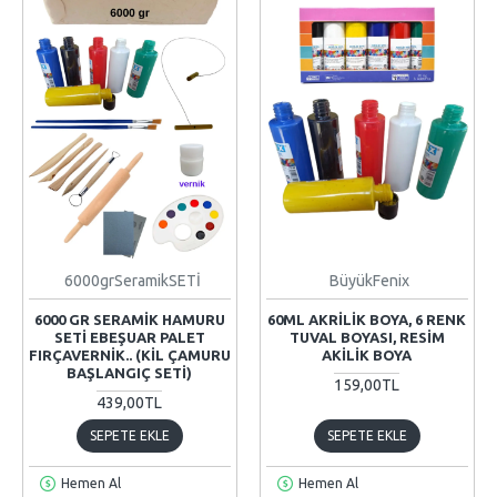
6000grSeramikSETİ
BüyükFenix
6000 GR SERAMIK HAMURU
60ML AKRILIK BOYA, 6 RENK
SETI EBEŞUAR PALET
TUVAL BOYASI, RESIM
FIRÇAVERNIK.. (KIL ÇAMURU
AKILIK BOYA
BAŞLANGIÇ SETI)
159,00TL
439,00TL
SEPETE EKLE
SEPETE EKLE
Hemen Al
Hemen Al