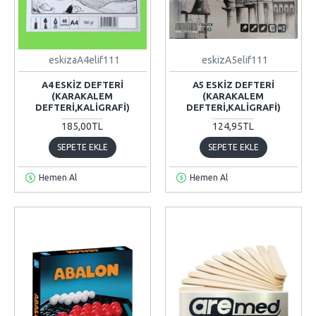
eskizaA4elif111
eskizA5elif111
A4 ESKIZ DEFTERI
A5 ESKIZ DEFTERI
(KARAKALEM
(KARAKALEM
DEFTERİ,KALİGRAFİ)
DEFTERİ,KALİGRAFİ)
185,00TL
124,95TL
SEPETE EKLE
SEPETE EKLE
Hemen Al
Hemen Al