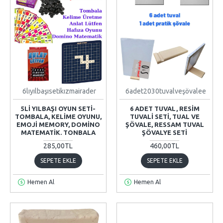
6lıyılbaşısetikızmairader
6adet2030tuvalveşövalee
5LI YILBAŞI OYUN SETI-
6 ADET TUVAL, RESIM
TOMBALA, KELIME OYUNU,
TUVALI SETI, TUAL VE
EMOJI MEMORY, DOMINO
ŞÖVALE, RESSAM TUVAL
MATEMATIK. TONBALA
ŞÖVALYE SETI
285,00TL
460,00TL
SEPETE EKLE
SEPETE EKLE
Hemen Al
Hemen Al