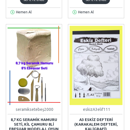
Hemen Al
Hemen Al
seramiksetebeş2000
eskizA3elif111
8,7 KG SERAMIK HAMURU
A3 ESKIZ DEFTERI
SETI, KIL ÇAMURU 8LI
(KARAKALEM DEFTERİ,
EBEŞUAR MODELAJ, OYUN
KALİGRAFİ)