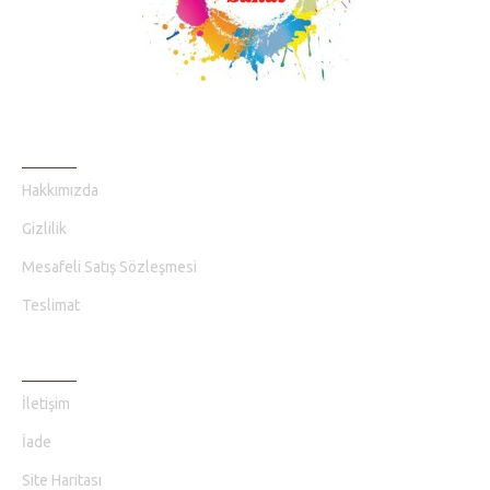
BILGI SAYFALARI
Hakkımızda
Gizlilik
Mesafeli Satış Sözleşmesi
Teslimat
MÜŞTERI HIZMETLERI
İletişim
İade
Site Haritası