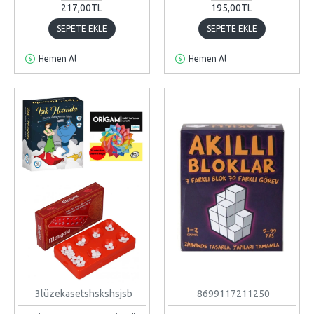
217,00TL
195,00TL
SEPETE EKLE
SEPETE EKLE
Hemen Al
Hemen Al
3lüzekasetshskshsjsb
8699117211250