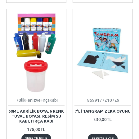
70likFenizveFırçaKabı
8699177210729
60ML AKRILIK BOYA, 6 RENK
7'LI TANGRAM ZEKA OYUNU
TUVAL BOYASI, RESIM SU
230,00TL
KABI, FIRÇA KABI
178,00TL
SEPETE EKLE
SEPETE EKLE