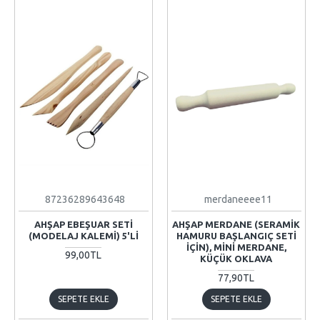
87236289643648
merdaneeee11
AHŞAP EBEŞUAR SETI
AHŞAP MERDANE (SERAMİK
(MODELAJ KALEMI) 5'LI
HAMURU BAŞLANGIÇ SETİ
İÇİN), MINI MERDANE,
99,00TL
KÜÇÜK OKLAVA
77,90TL
SEPETE EKLE
SEPETE EKLE