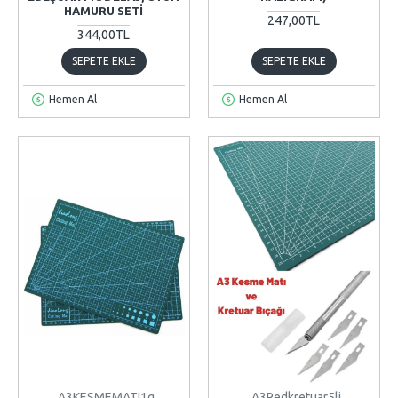
HAMURU SETI
247,00TL
344,00TL
SEPETE EKLE
SEPETE EKLE
Hemen Al
Hemen Al
A3KESMEMATI1q
A3Pedkretuar5li