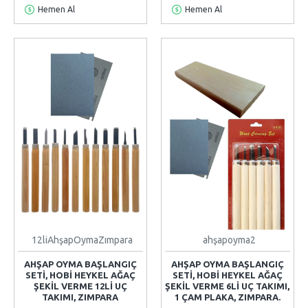
Hemen Al
Hemen Al
12liAhşapOymaZımpara
ahşapoyma2
AHŞAP OYMA BAŞLANGIÇ
AHŞAP OYMA BAŞLANGIÇ
SETI, HOBI HEYKEL AĞAÇ
SETI, HOBI HEYKEL AĞAÇ
ŞEKIL VERME 12LI UÇ
ŞEKIL VERME 6LI UÇ TAKIMI,
TAKIMI, ZIMPARA
1 ÇAM PLAKA, ZIMPARA.