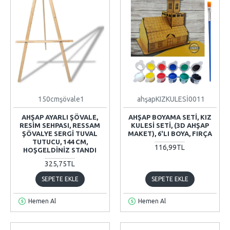
150cmşövale1
ahşapKIZKULESİ0011
AHŞAP AYARLI ŞÖVALE,
AHŞAP BOYAMA SETI, KIZ
RESIM SEHPASI, RESSAM
KULESI SETI, (3D AHŞAP
ŞÖVALYE SERGI TUVAL
MAKET), 6'LI BOYA, FIRÇA
TUTUCU, 144 CM,
116,99TL
HOŞGELDINIZ STANDI
325,75TL
SEPETE EKLE
SEPETE EKLE
Hemen Al
Hemen Al