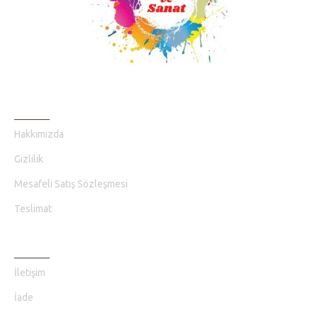
BILGI SAYFALARI
Hakkımızda
Gizlilik
Mesafeli Satış Sözleşmesi
Teslimat
MÜŞTERI HIZMETLERI
İletişim
İade