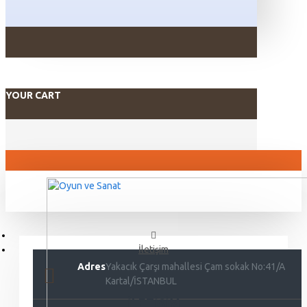
YOUR CART
İletişim
Adres
Yakacık Çarşı mahallesi Çam sokak No:41/A
Kartal/İSTANBUL
İLETIŞIM