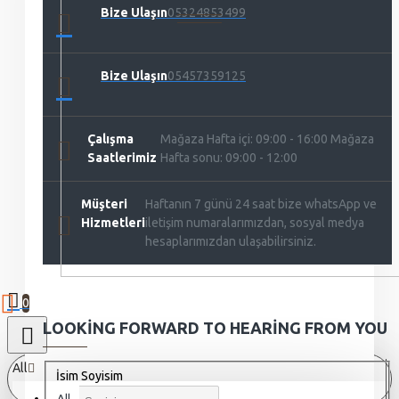
Bize Ulaşın
05324853499
Bize Ulaşın
05457359125
Çalışma
Mağaza Hafta içi: 09:00 - 16:00 Mağaza
Saatlerimiz
Hafta sonu: 09:00 - 12:00
Müşteri
Haftanın 7 günü 24 saat bize whatsApp ve
Hizmetleri
iletişim numaralarımızdan, sosyal medya
hesaplarımızdan ulaşabilirsiniz.
0
LOOKING FORWARD TO HEARING FROM YOU
All
İsim Soyisim
All