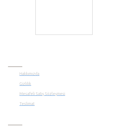
BILGI SAYFALARI
Hakkımızda
Gizlilik
Mesafeli Satış Sözleşmesi
Teslimat
MÜŞTERI HIZMETLERI