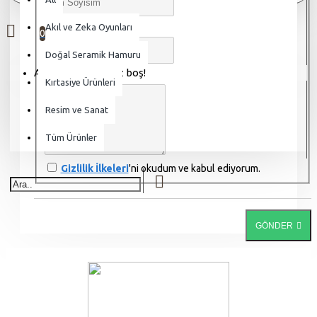
0 ürün - 0,00TL
Akıl ve Zeka Oyunları
E-Mail
0
Doğal Seramik Hamuru
Alışveriş sepetiniz boş!
Mesajınız
Kırtasiye Ürünleri
Resim ve Sanat
Tüm Ürünler
Gizlilik İlkeleri
'ni okudum ve kabul ediyorum.
GÖNDER